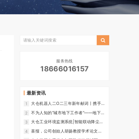
服务热线
18666016157
最新资讯
大仓机器人二O二三年新年献词丨携手同
1
行，共创辉煌！
不为人知的“城市地下工作者”——地下管
2
廊巡检人员
大仓工业环境监测系统|智能联动降尘通
3
风保障人员健康安全
喜报，公司创始人胡扬教授学术论文被
4
国家科技核心期刊收录