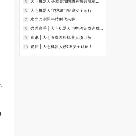
大仓机器人受邀参加国防科技领域军地
5
需求会议
大仓机器人守护城市管廊安全运行
6
水文监测黑科技时代来临
7
强强联手 | 大仓机器人与中移集成达成
8
战略合作关系！
喜讯 | 大仓管廊巡检机器人项目获
9
批"2020佛山科大专项创业团队引进项
资质 | 大仓机器人获CR安全认证！
10
目"！
输
环