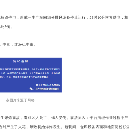
缆短路停电，造成一生产车间部分排风设备停止运行，
时
分恢复供电，相
23
10
死
伤。
5
8
。
，中毒，致
死
中毒
2
1
该图片来源于网络
发生爆炸事故，造成
人死亡、
人受伤。事故原因：平台清理作业过程中产
20
48
台时产生了火花，导致初始爆炸发生。包装间、仓库设备表面和地面淀粉积