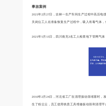
事故案例
年
月
日，吉林一生产车间生产过程中高压电
2021
2
27
关岗位工人在准备恢复生产过程中，吸入有毒气体，
年
月
日，四川南充
名工人检查地下管网气体
2021
5
15
3
年
月
日，河北省工厂在清理振动筛堵塞时，
2010
2
24
生了粉尘云，员工使用铁质工具维修振动筛和清理平